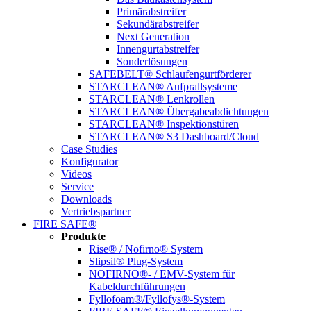
Primärabstreifer
Sekundärabstreifer
Next Generation
Innengurtabstreifer
Sonderlösungen
SAFEBELT® Schlaufengurtförderer
STARCLEAN® Aufprallsysteme
STARCLEAN® Lenkrollen
STARCLEAN® Übergabeabdichtungen
STARCLEAN® Inspektionstüren
STARCLEAN® S3 Dashboard/Cloud
Case Studies
Konfigurator
Videos
Service
Downloads
Vertriebspartner
FIRE SAFE®
Produkte
Rise® / Nofirno® System
Slipsil® Plug-System
NOFIRNO®- / EMV-System für
Kabeldurchführungen
Fyllofoam®/Fyllofys®-System