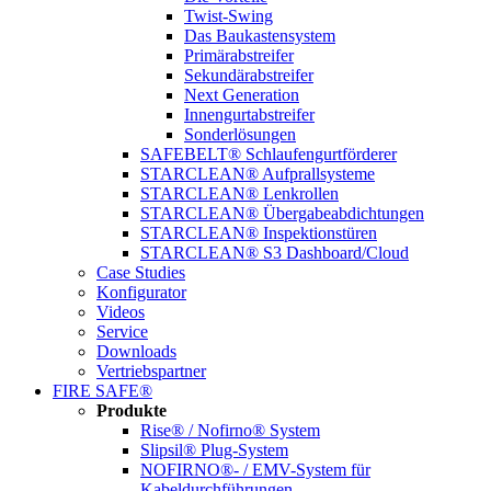
Twist-Swing
Das Baukastensystem
Primärabstreifer
Sekundärabstreifer
Next Generation
Innengurtabstreifer
Sonderlösungen
SAFEBELT® Schlaufengurtförderer
STARCLEAN® Aufprallsysteme
STARCLEAN® Lenkrollen
STARCLEAN® Übergabeabdichtungen
STARCLEAN® Inspektionstüren
STARCLEAN® S3 Dashboard/Cloud
Case Studies
Konfigurator
Videos
Service
Downloads
Vertriebspartner
FIRE SAFE®
Produkte
Rise® / Nofirno® System
Slipsil® Plug-System
NOFIRNO®- / EMV-System für
Kabeldurchführungen