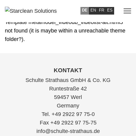
DE
EN
FR
ES
Template metamodel_videodb_videolist-alt.html5
not found (it is maybe within a unreachable theme
folder?).
KONTAKT
Schulte Strathaus GmbH & Co. KG
Runtestraße 42
59457 Werl
Germany
Tel. +49 2922 97 75-0
Fax +49 2922 97 75-75
info@schulte-strathaus.de