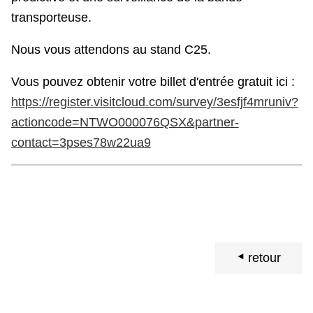
transporteuse.
Nous vous attendons au stand C25.
Vous pouvez obtenir votre billet d'entrée gratuit ici :
https://register.visitcloud.com/survey/3esfjf4mruniv?
actioncode=NTWO000076QSX&partner-
contact=3pses78w22ua9
retour