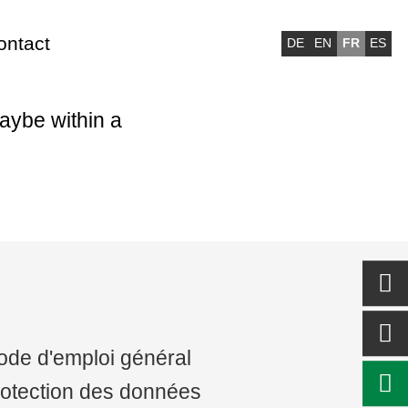
ontact
DE
EN
FR
ES
E® / NOFIRNO®
aybe within a
TÈME
PSIL® PLUG-SYSTÈME
IRNO®/EMV SYSTÈME
R TRAVERSÉES DE
LES
+3
LOFOAM®/FYLLOFYS®
TÈME
de d'emploi général
POSANTS
IVIDUELS FIRE SAFE®
otection des données