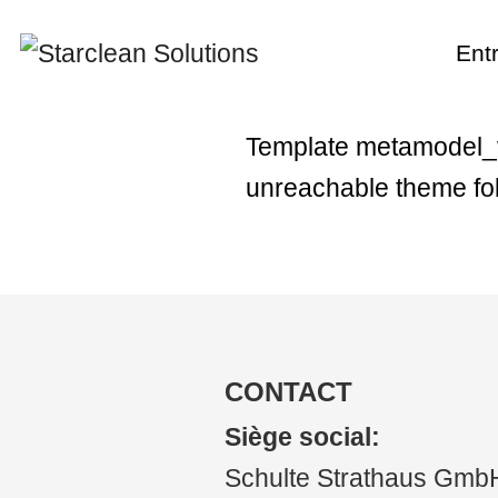
Ent
New
Template metamodel_vi
Cult
unreachable theme fol
d'ent
et ch
Inno
et du
Hist
CONTACT
Décl
Siège social:
de p
Schulte Strathaus Gmb
Code