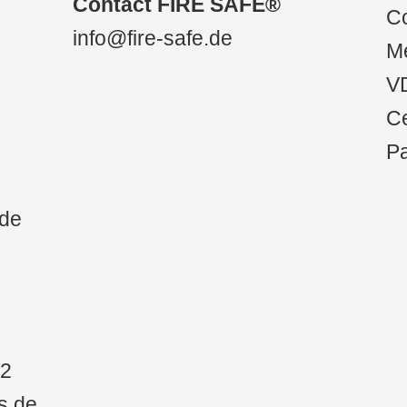
Contact FIRE SAFE®
Co
Stations de
uite
info@fire-safe.de
centrage
Me
 des
STARCLEAN®
V
nisseurs
Joints de
Ce
goulotte
Pa
STARCLEAN®
Trappes de visite
.de
STARCLEAN S3
Dashboard/Cloud
22
s.de